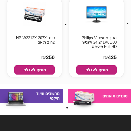
מסך מחשב Philips V
טונר HP W2212X 207X
241V8L/00 ‏24 ‏אינטש
צהוב תואם
Full HD פיליפס
₪250
₪425
הוסף לעגלה
הוסף לעגלה