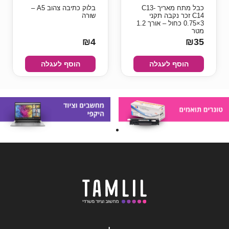
כבל מתח מאריך C13-
בלוק כתיבה צהוב A5 –
C14 זכר נקבה תקני
שורה
3×0.75 כחול – אורך 1.2
מטר
₪4
₪35
הוסף לעגלה
הוסף לעגלה