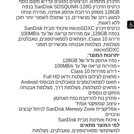
הזיכרון מתמלא, הביצועים נפגעים ונדרש מקום נוסף.
כרטיס הזיכרון SanDisk SDSQUNR-128G בנפח
128GB מספק הרחבת אחסון אמינה, מהירה ונוחה
למגוון רחב של מכשירים, כך שתוכלו לשמור יותר תוכן
ללא דאגות.
כרטיס זיכרון microSDXC איכותי מבית SanDisk
בנפח 128GB, עם מהירות קריאה של עד 100MB/s
ודירוג Class 10, המתאים לסמארטפונים, טאבלטים,
מצלמות, מצלמות אבטחה ומכשירים תומכי
microSDXC.
יתרונות המוצר:
• נפח אחסון גדול של 128GB
• מהירות קריאה של עד 100MB/s
• דירוג מהירות Class 10
• מתאים לצילום והקלטת וידאו Full HD
• תואם לסמארטפונים וטאבלטים מבוססי Android
• מתאים למצלמות, מצלמות דרך, מצלמות אבטחה
והתקנים נוספים
• פתרון נוח להרחבת נפח האחסון
• עיצוב קומפקטי ועמיד
• אפליקציית SanDisk Memory Zone לניהול קבצים
וגיבויים
• איכות ואמינות מבית SanDisk
למי המוצר מתאים
למשתמשי סמארטפונים, טאבלטים, מצלמות