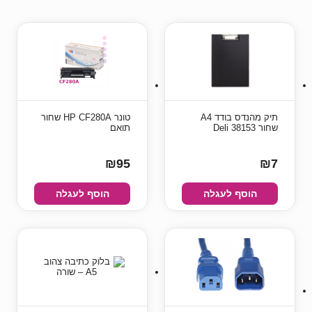
תיק מהנדס בודד A4
טונר HP CF280A שחור
שחור Deli 38153
תואם
₪95
₪7
הוסף לעגלה
הוסף לעגלה