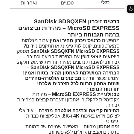
כללי
טכניים
ואחריות
כרטיס זיכרון SanDisk SDSQXFN
MicroSD EXPRESS – מהירות וביצועים
ברמה הגבוהה ביותר
מחפשים
כרטיס זיכרון מהיר ואמין
עבור מצלמות,
סמארטפונים, קונסולות גיימינג או התקנים ניידים?
SanDisk SDSQXFN MicroSD EXPRESS
מספק
ביצועים יוצאי דופן
עם מהירויות קריאה וכתיבה
גבוהות, להעברת נתונים מהירה וחוויית שימוש חלקה.
SanDisk SDSQXFN MicroSD EXPRESS –
הבחירה המושלמת לאחסון מהיר, בטוח ואמין!
הזמינו עכשיו ותיהנו
מביצועים אולטרה-מהירים
ושטח אחסון מרווח לכל הצרכים שלכם!
יתרונות המוצר:
טכנולוגיית MicroSD EXPRESS
– מהירות
מקסימלית להקלטה, אחסון והעברת קבצים במהירות
גבוהה.
מהירות קריאה וכתיבה אולטרה-מהירה
– אידיאלי
לצילום וידאו באיכות
4K ו-8K
, אפליקציות כבדות
וגיימינג.
נפח אחסון מרווח
– מאפשר שמירה של תמונות,
סרטונים וקבצים גדולים ללא פשרות.