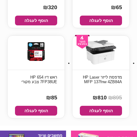
₪320
₪65
הוסף לעגלה
הוסף לעגלה
מדפסת ‏לייזר HP Laser
ראש דיו HP 654
MFP 137fnw 4ZB84A
7FP38UE צבע מקורי
₪85
₪810
₪895
הוסף לעגלה
הוסף לעגלה