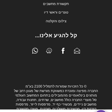
תקשורת מחשבים
טונרים וראשי דיו
צילום והקלטה
קל להגיע אלינו...
© כל הזכויות שמורות לתמליל 2100 בע"מ
החברה מפיצה ומוכרת כמשווקת מורשת של מגוון רחב של
מותגים בינלאומיים מהמובילים בתחום המחשוב העולמי
סל מוצרי החברה כולל מחשבים, שרתים, תחנות עבודה,
מחשבים ניידים, מכשירי כף יד, מדפסות לייזר, מדפסות
הזרקת דיו, מכשירים משולבים, סורקים, מוצרי תקשורת,