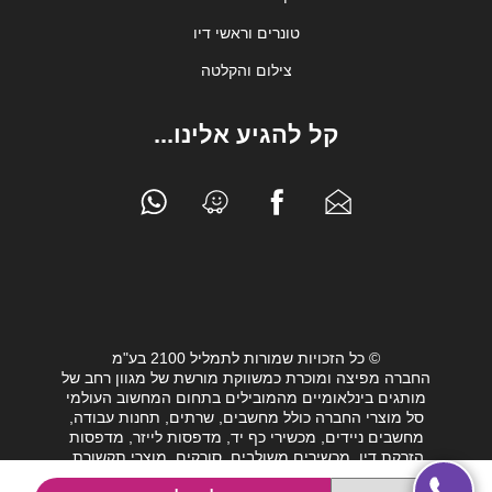
טונרים וראשי דיו
צילום והקלטה
קל להגיע אלינו...
© כל הזכויות שמורות לתמליל 2100 בע"מ
החברה מפיצה ומוכרת כמשווקת מורשת של מגוון רחב של
מותגים בינלאומיים מהמובילים בתחום המחשוב העולמי
סל מוצרי החברה כולל מחשבים, שרתים, תחנות עבודה,
מחשבים ניידים, מכשירי כף יד, מדפסות לייזר, מדפסות
הזרקת דיו, מכשירים משולבים, סורקים, מוצרי תקשורת,
חלקי מחשב, כונני גיבוי וציוד נלווה מגוון לעולם המחשבים.