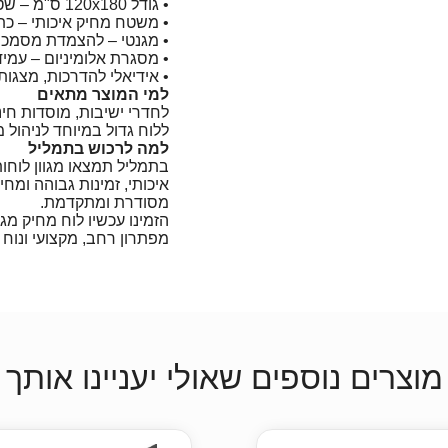
• גודל 120x180 ס"מ – שטח עבודה גדול במיוחד
• משטח מחיק איכותי – כ
• מגנטי – להצמדת מסמכים,
• מסגרת אלומיניום – עמי
• אידיאלי להדרכות, מצגות 
למי המוצר מתאים
לחדרי ישיבות, מוסדות חינ
ללוח גדול במיוחד לניהול מ
למה לרכוש בתמליל
בתמליל תמצאו מגוון לוחות
איכותי, זמינות גבוהה ומ
מסודרת ומתקדמת.
מפתרון רחב, מקצועי ונוח ל
מוצרים נוספים שאולי יעניינו אותך