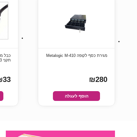
מגירת כסף לקופה Metalogic M-410
תקני 3×0.75 – אורך 1.8 מטר
₪33
₪280
הוסף לעגלה