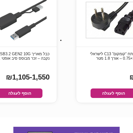
כבל מתח “קומקום” C13 לישראלי
כבל מאריך B3.2 GEN2 10G
נקבה – זכר מבוסס סיב אופטי AOC
₪1,105-1,550
הוסף לעגלה
הוסף לעגלה