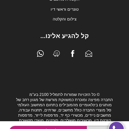
טונרים וראשי דיו
צילום והקלטה
קל להגיע אלינו...
© כל הזכויות שמורות לתמליל 2100 בע"מ
החברה מפיצה ומוכרת כמשווקת מורשת של מגוון רחב של
מותגים בינלאומיים מהמובילים בתחום המחשוב העולמי
סל מוצרי החברה כולל מחשבים, שרתים, תחנות עבודה,
מחשבים ניידים, מכשירי כף יד, מדפסות לייזר, מדפסות
הזרקת דיו, מכשירים משולבים, סורקים, מוצרי תקשורת,
חלקי מחשב, כונני גיבוי וציוד נלווה מגוון לעולם המחשבים.