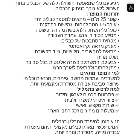
מגיע עם כלי שמאפשר השחלה קלה של הכבלים בתוך
השרוול ללא צורך בניתוק הכבלים.
יתרונות המוצר:
• קוטר ‎25 מ"מ – מתאים למספר כבלים יחד
• אורך ‎1.5 מטר לנוחות וגמישות בהתקנה
• כולל כלי השחלה להלבשה מהירה ופשוטה
• מסייע בסידור וארגון עמדת העבודה
• מפחית הסתבכות של כבלים
• מעניק מראה נקי ואסתטי
• מתאים למחשבים, טלוויזיות, ציוד תקשורת
ומולטימדיה
• צבע לבן המשתלב בצורה אלגנטית בכל סביבה
• ניתן לחתוך ולהתאים לאורך הרצוי
למי המוצר מתאים
למשרדים, עמדות מחשב, גיימרים, טכנאים וכל מי
שרוצה סביבת עבודה מסודרת ומקצועית יותר.
למה לרכוש בתמליל
✅ פתרונות חכמים לארגון וסידור
✅ ציוד איכותי למשרד ולבית
✅ שירות מקצועי ואישי
✅ משלוחים מהירים לכל רחבי הארץ
הגיע הזמן להיפרד מהבלגן בכבלים
הזמינו עכשיו מארגן כבלים מקצועי ותיהנו מעמדת
עבודה נקייה, מסודרת ונוחה יותר.