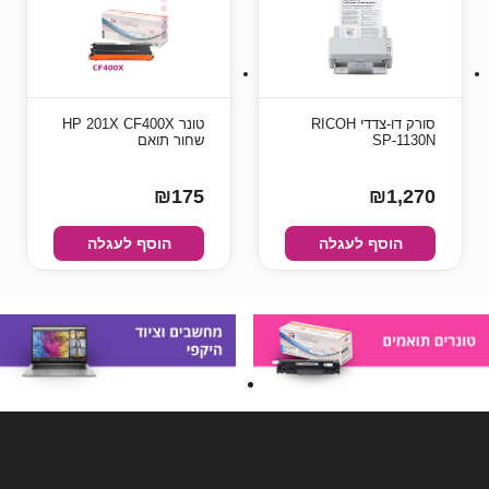
סורק דו-צדדי RICOH
טונר HP 201X CF400X
SP-1130N
שחור תואם
₪175
₪1,270
הוסף לעגלה
הוסף לעגלה