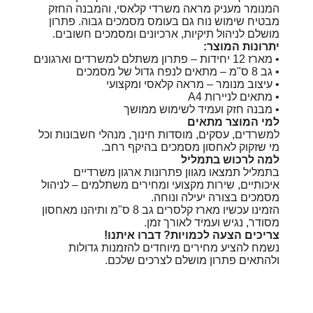
המנומר מעניק מראה משרדי קלאסי, והמבנה החזק
מבטיח שימוש נוח גם בעומס מסמכים גבוה. פתרון
מושלם לניהול תיקיות, ארכיונים ומסמכים חשובים.
יתרונות המוצר:
• מארז 12 יחידות – פתרון משתלם למשרדים וארגונים
• גב 8 ס"מ – מתאים לנפח גדול של מסמכים
• עיצוב מנומר – מראה קלאסי ומקצועי
• מתאים לניירות A4
• מבנה חזק ועמיד לשימוש ממושך
למי המוצר מתאים
למשרדים, עסקים, מוסדות חינוך, מנהלי חשבונות וכל
מי שזקוק לאחסון מסמכים בהיקף רחב.
למה לרכוש בתמליל
בתמליל תמצאו מגוון פתרונות ארגון משרדיים
איכותיים, שירות מקצועי ומחירים משתלמים – לניהול
מסמכים בצורה יעילה ונוחה.
הזמינו עכשיו מארז קלסרים גב 8 ס"מ ותיהנו מאחסון
מסודר, נגיש ועמיד לאורך זמן.
צריכים הצעה לכמויות? דברו איתנו!
נשמח להציע מחירים מיוחדים להזמנות גדולות
ולהתאים פתרון מושלם לצרכים שלכם.