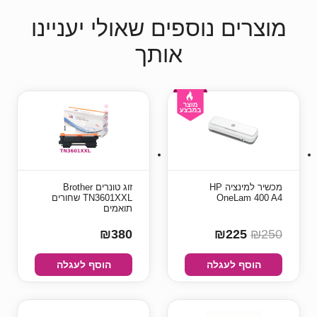
מוצרים נוספים שאולי יעניינו
אותך
מכשיר למינציה HP
זוג טונרים Brother
OneLam 400 A4
TN3601XXL שחורים
תואמים
₪380
₪225
₪250
הוסף לעגלה
הוסף לעגלה