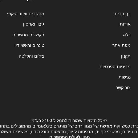
דף הבית
מחשבים וציוד היקפי
אודות
גיבוי ואחסון
בלוג
תקשורת מחשבים
מפת אתר
טונרים וראשי דיו
תקנון
צילום והקלטה
מדיניות הפרטיות
נגישות
צור קשר
© כל הזכויות שמורות לתמליל 2100 בע"מ
רת כמשווקת מורשת של מגוון רחב של מותגים בינלאומיים מהמובילים בתחו
ידים, מכשירי כף יד, מדפסות לייזר, מדפסות הזרקת דיו, מכשירים משולבים, 
מגוון לעולם המחשבים.