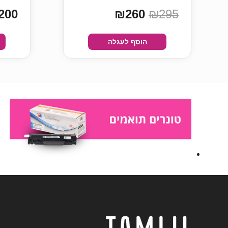
200
₪260
₪295
הוסף לעגלה