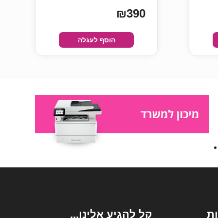
₪390
הוסף לעגלה
ת
קל להגיע אלינו...