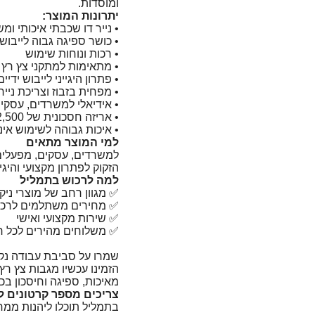
ומוסדות.
יתרונות המוצר:
• נייר דו שכבתי איכותי ומ
• כושר ספיגה גבוה לייבוש 
• רכות ונוחות שימוש
• מתאימות למתקני צץ רץ 
• פתרון היגייני לייבוש ידיים
• מפחית בזבוז וצריכת נייר
• אידיאלי למשרדים, עסקי
• אריזה חסכונית של 2,500 מגבות
• איכות גבוהה לשימוש אינ
למי המוצר מתאים
למשרדים, עסקים, מפעלים,
הזקוק לפתרון מקצועי והיגיינ
למה לרכוש בתמליל
✅ מגוון רחב של מוצרי ניקי
✅ מחירים משתלמים לרכי
✅ שירות מקצועי ואישי
✅ משלוחים מהירים לכל ר
שמרו על סביבת עבודה נקייה
מאיכות, ספיגה וחיסכון בכ
צריכים מספר קרטונים ל
בתמליל תוכלו ליהנות ממ