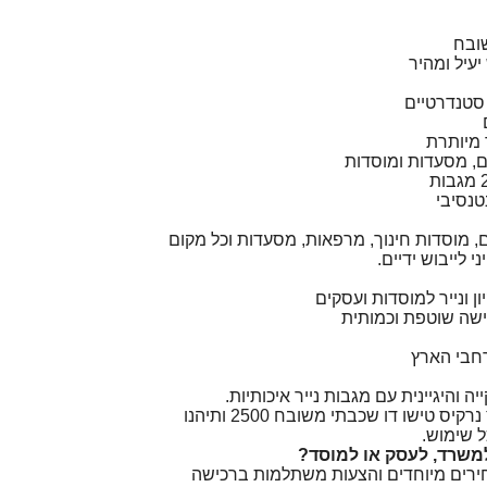
שובח
יעיל ומהיר
סטנדרטיים
 מיותרת
ם, מסעדות ומוסדות
טנסיבי
 מוסדות חינוך, מרפאות, מסעדות וכל מקום
י לייבוש ידיים.
ון ונייר למוסדות ועסקים
שה שוטפת וכמותית
חבי הארץ
 והיגיינית עם מגבות נייר איכותיות.
הזמינו עכשיו מגבות צץ רץ נרקיס טישו דו שכבתי משובח 2500 ותיהנו
ל שימוש.
משרד, לעסק או למוסד?
חירים מיוחדים והצעות משתלמות ברכישה