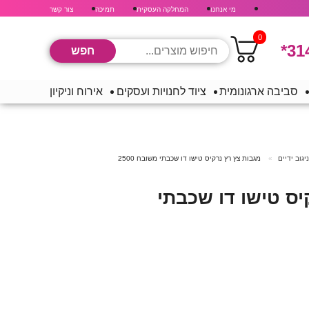
מי אנחנו
המחלקה העסקית
תמיכה
צור קשר
0
*31
סביבה ארגונומית
ציוד לחנויות ועסקים
אירוח וניקיון
יגוב ידיים
מגבות צץ רץ נרקיס טישו דו שכבתי משובח 2500
יס טישו דו שכבתי