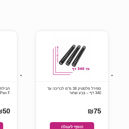
ספירל פלסטיק 38 מ”מ לכריכה עד
340 דף – צבע שחור
OHPen F
₪50
₪75
הוסף לעגלה