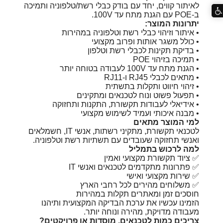
לאיתור קווים, יחד עם בודק כבלי רשת/טלפוניה ותמיכה
ב-POE עם הגנת מתח עד ‎100V.
יתרונות המוצר:
• איתור וזיהוי כבלי רשת וטלפוניה במהירות
• כולל משגר אותות ופרוב מקצועי
• בדיקת תקינות לכבלי רשת וטלפון
• תמיכה בזיהוי POE
• הגנת מתח עד ‎100V לעבודה בטוחה יותר
• מתאים לכבלי RJ45 ו-RJ11
• זיהוי חיווט ותקלות בתשתית
• תפעול פשוט ונוח לטכנאים ומתקינים
• אידיאלי לעבודות תקשורת, התקנות ותחזוקה
• מבנה איכותי ועמיד לשימוש מקצועי
למי המוצר מתאים
לטכנאי תקשורת, מתקיני רשתות, אנשי IT, חשמלאים
ואנשי תחזוקה שעובדים עם תשתיות רשת וטלפוניה.
למה לרכוש בתמליל
✅ ציוד תקשורת מקצועי ואמין
✅ פתרונות מתקדמים לטכנאים ואנשי IT
✅ שירות מקצועי ואישי
✅ משלוחים מהירים לכל רחבי הארץ
חוסכים זמן ומאתרים תקלות במהירות
הזמינו עכשיו את ערכת הבדיקה המקצועית ותיהנו
מעבודה מדויקת, מהירה ונוחה יותר.
צריכים כמות לטכנאים, מוסדות או פרויקטים?