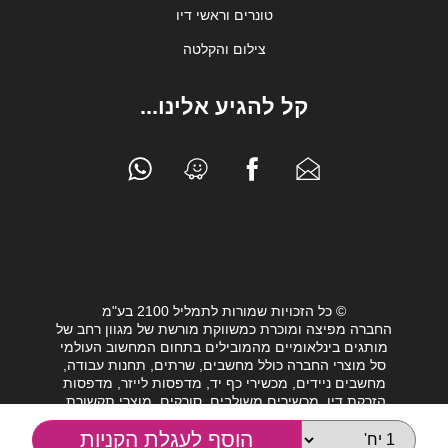
טונרים וראשי דיו
צילום והקלטה
קל להגיע אלינו...
© כל הזכויות שמורות לתמליל 2100 בע"מ
החברה מפיצה ומוכרת כמשווקת מורשת של מגוון רחב של
מותגים בינלאומיים מהמובילים בתחום המחשוב העולמי
סל מוצרי החברה כולל מחשבים, שרתים, תחנות עבודה,
מחשבים ניידים, מכשירי כף יד, מדפסות לייזר, מדפסות
הזרקת דיו, מכשירים משולבים, סורקים, מוצרי תקשורת,
חלקי מחשב, כונני גיבוי וציוד נלווה מגוון לעולם המחשבים.