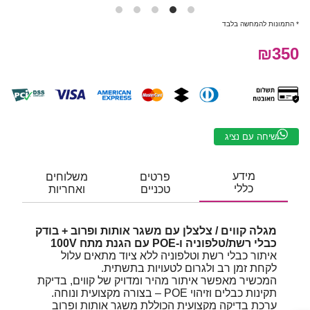
* התמונות להמחשה בלבד
₪350
שיחה עם נציג
מידע
פרטים
משלוחים
כללי
טכניים
ואחריות
מגלה קווים / צלצלן עם משגר אותות ופרוב + בודק
כבלי רשת/טלפוניה ו-POE עם הגנת מתח ‎100V
איתור כבלי רשת וטלפוניה ללא ציוד מתאים עלול
לקחת זמן רב ולגרום לטעויות בתשתית.
המכשיר מאפשר איתור מהיר ומדויק של קווים, בדיקת
תקינות כבלים וזיהוי POE – בצורה מקצועית ונוחה.
ערכת בדיקה מקצועית הכוללת משגר אותות ופרוב