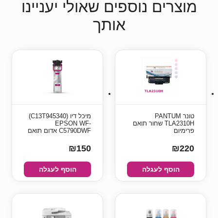
מוצרים נוספים שאולי יעניינו
אותך
טונר PANTUM
מיכל דיו (C13T945340)
TLA2310H שחור תואם
EPSON WF-
פרימיום
C5790DWF אדום תואם
₪150
₪220
הוסף לעגלה
הוסף לעגלה