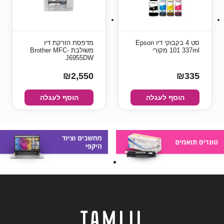
סט 4 בקבוקי דיו Epson
מדפסת ‏הזרקת דיו
101 337ml מקורי
‏משולבת Brother MFC-
J6955DW
₪2,550
₪335
הוסף לעגלה
הוסף לעגלה