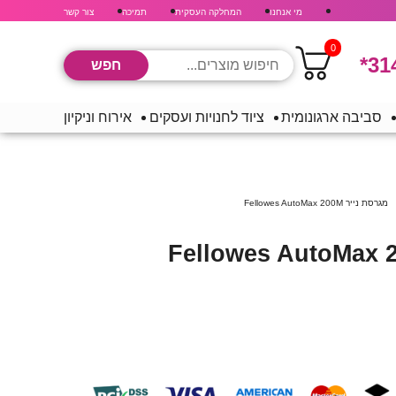
מי אנחנו
המחלקה העסקית
תמיכה
צור קשר
0
*31
סביבה ארגונומית
ציוד לחנויות ועסקים
אירוח וניקיון
מגרסת נייר Fellowes AutoMax 200M