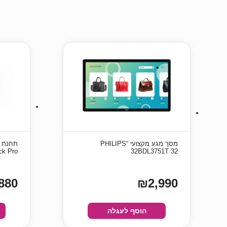
מסך מגע מקצועי “PHILIPS
k Pro
32BDL3751T 32
880
₪2,990
הוסף לעגלה