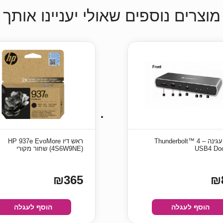
מוצרים נוספים שאולי יעניינו אותך
תחנת עגינה Thunderbolt™ 4 –
ראש דיו HP 937e EvoMore
USB4 Doc
(4S6W9NE) שחור מקורי
₪365
₪
הוסף לעגלה
הוסף לעגלה