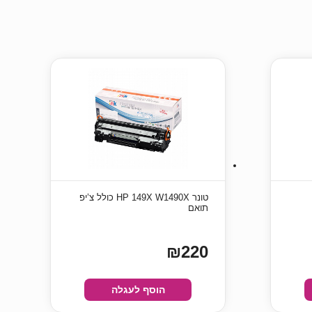
טונר HP 149X W1490X כולל צ’יפ
תואם
₪220
הוסף לעגלה