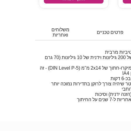
משלוחים
פרטים טכניים
ואחריות
יביות מרבית
קיבולת גריסה אוטומטית של 200 גיליונות וידנית של 10 גיליונות (70 גרם
גורסת מסמכים לחתיכות מיקרו-חתוך של 2x14 מ"מ (DIN Level P-5) - זה
קות
שפה נשלף של 32 ליטר שיהיה צורך לרוקן בתדירות נמוכה יותר
חבי
זנה ידנית) וסיכות
נים על החיתוך