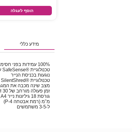
הוסף לעגלה
מידע כללי
100% עמידות בפני חסימות נייר ומאפשרת עבודות קשות
טכ
נוגעות בכניסת הנייר
טכנולוגיית SilentShred®‎ ממזערת הפרעות במרחבי עבודה משותפים
מצב שינה מכבה את המגרסה לאחר 2 דקות
זמן פעולה מורחב של 30 דקות לגריסה בנפח גבוה
מ"מ (רמת אבטחה P-4)
ל-3-5 משתמשים