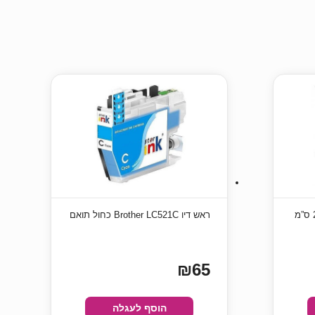
מסך חצובה תלת רגל 180×244 ס”מ
ראש דיו Brother LC521C כחול תואם
₪65
הוסף לעגלה