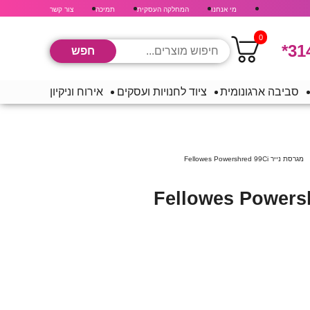
מי אנחנו
המחלקה העסקית
תמיכה
צור קשר
0
*31
סביבה ארגונומית
ציוד לחנויות ועסקים
אירוח וניקיון
מגרסת נייר Fellowes Powershred 99Ci
נייר Fellowes Powershred