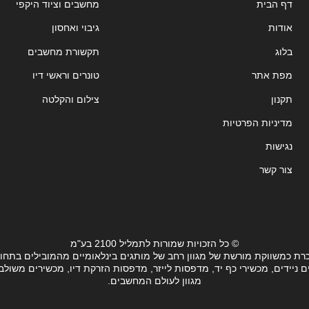
דף הבית
מחשבים וציוד היקפי
אודות
גיבוי ואחסון
בלוג
תקשורת מחשבים
מפת אתר
טונרים וראשי דיו
תקנון
צילום והקלטה
מדיניות הפרטיות
נגישות
צור קשר
© כל הזכויות שמורות לתמליל 2100 בע"מ
רת כמשווקת מורשת של מגוון רחב של מותגים בינלאומיים מהמובילים בתחו
ידים, מכשירי כף יד, מדפסות לייזר, מדפסות הזרקת דיו, מכשירים משולבים, 
מגוון לעולם המחשבים.