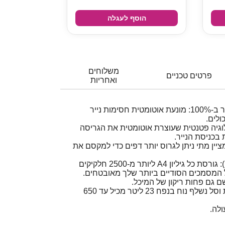
הוסף לעגלה
משלוחים
פרטים טכניים
ואחריות
מערכת חסינת חסימות נייר ב-100%: מונעת אוטומטית חסימות נייר
לים.
Safe®: טכנולוגיה פטנטית שעוצרת אוטומטית את הגריסה
 בכניסת הנייר.
לות IntelliBAR™: מציין מתי ניתן לגרוס יותר דפים כדי למקסם את
אבטחת חיתוך מיקרו (P-5): גורסת כל גיליון A4 ליותר מ-2500 חלקיקים
ר על המסמכים הסודיים ביותר שלך מאובטחים.
ם גם פחות ריקון של המיכל.
גורסת 15 דפים בבת אחת וסל נשלף נוח בנפח 23 ליטר מכיל עד 650
ולה.