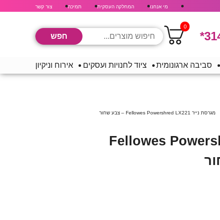
מי אנחנו
המחלקה העסקית
תמיכה
צור קשר
0
*31
סביבה ארגונומית
ציוד לחנויות ועסקים
אירוח וניקיון
מגרסת נייר Fellowes Powershred LX221 – צבע שחור
נייר Fellowes Powershred