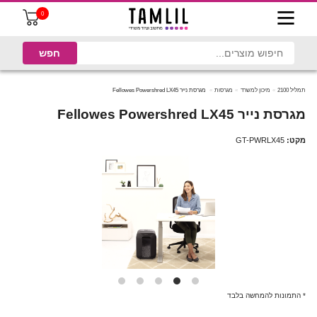
0
תמליל 2100
מיכון למשרד
מגרסות
מגרסת נייר Fellowes Powershred LX45
מגרסת נייר Fellowes Powershred LX45
מקט:
GT-PWRLX45
* התמונות להמחשה בלבד