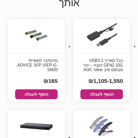
אותך
כבל מאריך USB3.2
טרנסיבר תעשייתי
GEN2 10G נקבה – זכר
ADVICE SFP ISFP-G-
מבוסס סיב אופטי AOC
SM20
₪165
₪1,105-1,550
הוסף לעגלה
הוסף לעגלה