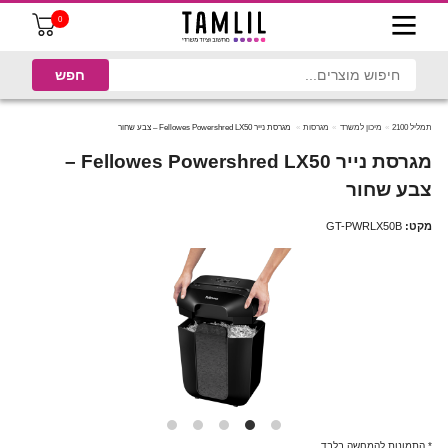
0
תמליל 2100
מיכון למשרד
מגרסות
מגרסת נייר Fellowes Powershred LX50 – צבע שחור
מגרסת נייר Fellowes Powershred LX50 –
צבע שחור
מקט:
GT-PWRLX50B
* התמונות להמחשה בלבד