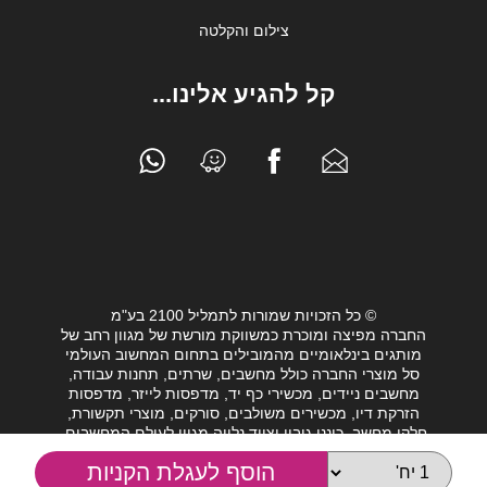
צילום והקלטה
קל להגיע אלינו...
© כל הזכויות שמורות לתמליל 2100 בע"מ
החברה מפיצה ומוכרת כמשווקת מורשת של מגוון רחב של
מותגים בינלאומיים מהמובילים בתחום המחשוב העולמי
סל מוצרי החברה כולל מחשבים, שרתים, תחנות עבודה,
מחשבים ניידים, מכשירי כף יד, מדפסות לייזר, מדפסות
הזרקת דיו, מכשירים משולבים, סורקים, מוצרי תקשורת,
חלקי מחשב, כונני גיבוי וציוד נלווה מגוון לעולם המחשבים.