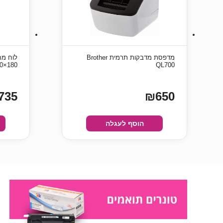
מדפסת מדבקות תרמית Brother
לוח מחי
QL700
180×90 ס”מ
735
₪650
הוסף לעגלה