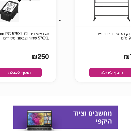
ק מגנטי דו-צדדי נייד –
זוג ראשי דיו n PG-575XL CL
576XL שחור וצבעוני מקוריים
₪250
₪
הוסף לעגלה
הוסף לעגלה