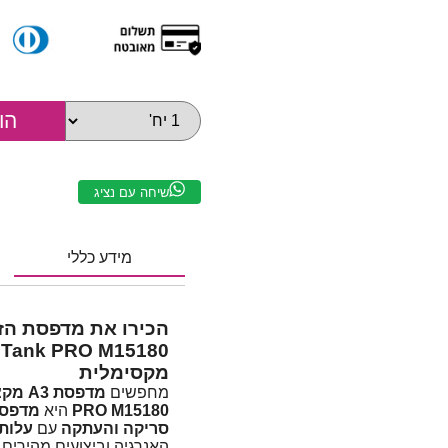
שיחה עם נציג
מידע כללי
מקסימלית
מחפשים
מדפסת A3 מקצועית, חסכונית ואמינה
PRO M15180
היא
מדפסת
סריקה והעתקה
עם
עלות 
האנרגיה וביצועים מהירים