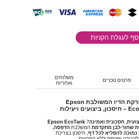
משלוחים
פרטים טכניים
ואחריות
הכירו את מדפסת הזרקת הדיו המשולבת Epson
EcoTank PRO M15180 – חיסכון, ביצועים ויעילות
Epson EcoTank
?
 שחור-לבן מתקדמת
המשלבת
הדפסה,
נמוכה להפליא לכל דף
, חיסכון בצריכת
 לעבודה שוטפת וללא הפרעות.