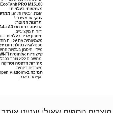
משמעותי בעלויות!
הזמינו עכשיו ותיהנו
ממדפס
עסקי או משרדי!
יתרונות המוצר:
הדפסה בפורמט A3 ו-A4
ודוחות מקצועיים.
חיסכון אדיר בעלויות
– טכ
משמעותית את עלויות הה
טכנולוגיה נטולת חום Heat-Free
מיידי וחיסכון בעלויות החש
קישוריות אלחוטית Wi-Fi מובנית
ומחשבים ללא צורך בכבלי
מהירות הדפסה וסריקה 
משרדית דינמית.
תמיכה ב-Open Platform
הקיימת בארגון.
מוצרים נוספים שאולי יעניינו אותך