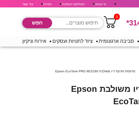
מי אנחנו
המחלקה העסקית
תמיכה
צור קשר
0
*31
סביבה ארגונומית
ציוד לחנויות ועסקים
אירוח וניקיון
מדפסת ‏הזרקת דיו ‏משולבת Epson EcoTank PRO M15180
מדפסת ‏הזרקת דיו ‏משולבת Epson
EcoTa