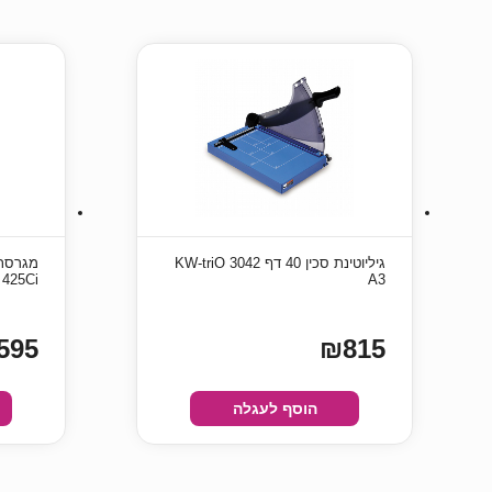
גיליוטינת סכין 40 דף KW-triO 3042
425Ci
A3
595
₪815
הוסף לעגלה