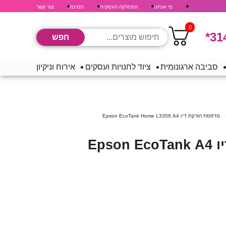
מי אנחנו
המחלקה העסקית
תמיכה
צור קשר
0
*31
סביבה ארגונומית
ציוד לחנויות ועסקים
אירוח וניקיון
מדפסת ‏הזרקת דיו A4 ‏Epson EcoTank Home L3356
מדפסת ‏הזרקת דיו A4 ‏Epson EcoTank