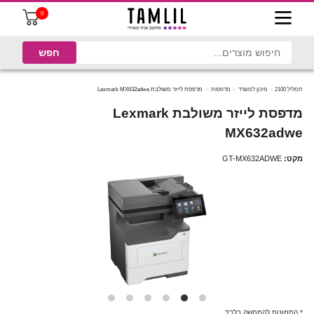
0
תמליל 2100
מיכון למשרד
מדפסות
מדפסת לייזר משולבת Lexmark MX632adwe
מדפסת לייזר משולבת Lexmark
MX632adwe
מקט:
GT-MX632ADWE
* התמונות להמחשה בלבד