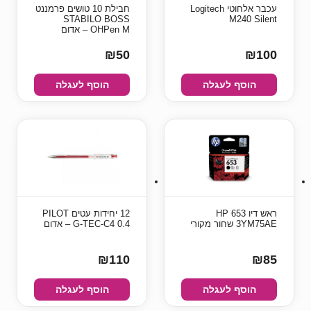
עכבר אלחוטי Logitech
חבילת 10 טושים פרמננט
STABILO BOSS
M240 Silent
OHPen M – אדום
₪50
₪100
הוסף לעגלה
הוסף לעגלה
ראש דיו HP 653
12 יחידות עטים PILOT
3YM75AE שחור מקורי
G-TEC-C4 0.4 – אדום
₪110
₪85
הוסף לעגלה
הוסף לעגלה