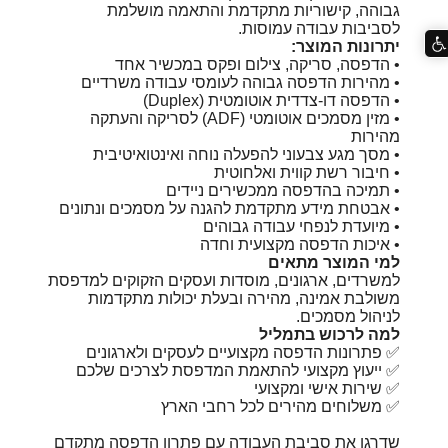
גבוהה, קישוריות מתקדמת והתאמה מושלמת
לסביבות עבודה עמוסות.
יתרונות המוצר:
• הדפסה, סריקה, צילום ופקס במכשיר אחד
• מהירות הדפסה גבוהה לעומסי עבודה משרדיים
• הדפסה דו-צדדית אוטומטית (Duplex)
• מזין מסמכים אוטומטי (ADF) לסריקה והעתקה
מהירות
• מסך מגע צבעוני להפעלה נוחה ואינטואיטיבית
• חיבור רשת קווית ואלחוטית
• תמיכה בהדפסה ממכשירים ניידים
• אבטחת מידע מתקדמת להגנה על מסמכים ונתונים
• מיועדת לנפחי עבודה גבוהים
• איכות הדפסה מקצועית וחדה
למי המוצר מתאים
למשרדים, ארגונים, מוסדות ועסקים הזקוקים למדפסת
משולבת אמינה, מהירה ובעלת יכולות מתקדמות
לניהול מסמכים.
למה לרכוש בתמליל
✅ פתרונות הדפסה מקצועיים לעסקים ולארגונים
✅ ייעוץ מקצועי להתאמת המדפסת לצרכים שלכם
✅ שירות אישי ומקצועי
✅ משלוחים מהירים לכל רחבי הארץ
שדרגו את סביבת העבודה עם פתרון הדפסה מתקדם