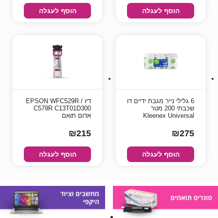
הוסף לעגלה
הוסף לעגלה
6 גלילי נייר מגבת ידיים דו
דיו EPSON WFC529R /
שכבתי 200 מטר
C579R C13T01D300
Kleenex Universal
אדום תואם
₪215
₪275
הוסף לעגלה
הוסף לעגלה