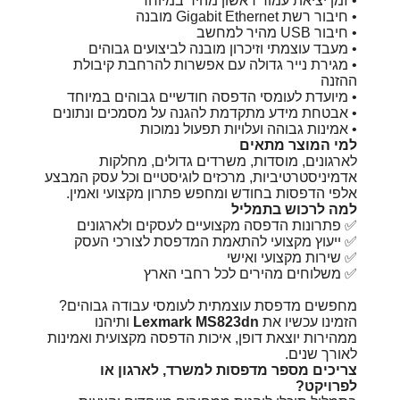
• זמן יציאת עמוד ראשון מהיר במיוחד
• חיבור רשת Gigabit Ethernet מובנה
• חיבור USB מהיר למחשב
• מעבד עוצמתי וזיכרון מובנה לביצועים גבוהים
• מגירת נייר גדולה עם אפשרות להרחבת קיבולת
ההזנה
• מיועדת לעומסי הדפסה חודשיים גבוהים במיוחד
• אבטחת מידע מתקדמת להגנה על מסמכים ונתונים
• אמינות גבוהה ועלויות תפעול נמוכות
למי המוצר מתאים
לארגונים, מוסדות, משרדים גדולים, מחלקות
אדמיניסטרטיביות, מרכזים לוגיסטיים וכל עסק המבצע
אלפי הדפסות בחודש ומחפש פתרון מקצועי ואמין.
למה לרכוש בתמליל
✅ פתרונות הדפסה מקצועיים לעסקים ולארגונים
✅ ייעוץ מקצועי להתאמת המדפסת לצורכי העסק
✅ שירות מקצועי ואישי
✅ משלוחים מהירים לכל רחבי הארץ
מחפשים מדפסת עוצמתית לעומסי עבודה גבוהים?
הזמינו עכשיו את
Lexmark MS823dn
ותיהנו
ממהירות יוצאת דופן, איכות הדפסה מקצועית ואמינות
לאורך שנים.
צריכים מספר מדפסות למשרד, לארגון או
לפרויקט?