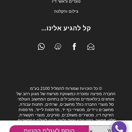
טונרים וראשי דיו
צילום והקלטה
קל להגיע אלינו...
© כל הזכויות שמורות לתמליל 2100 בע"מ
החברה מפיצה ומוכרת כמשווקת מורשת של מגוון רחב של
מותגים בינלאומיים מהמובילים בתחום המחשוב העולמי
סל מוצרי החברה כולל מחשבים, שרתים, תחנות עבודה,
מחשבים ניידים, מכשירי כף יד, מדפסות לייזר, מדפסות
הזרקת דיו, מכשירים משולבים, סורקים, מוצרי תקשורת,
חלקי מחשב, כונני גיבוי וציוד נלווה מגוון לעולם המחשבים.