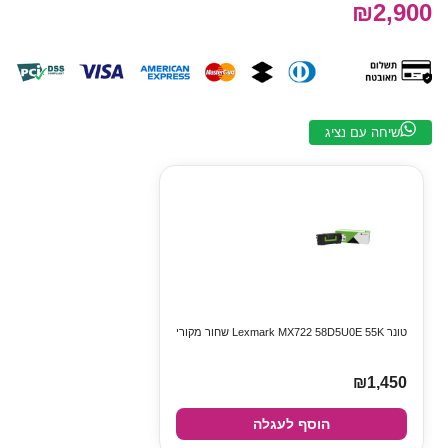
₪2,900
שיחה עם נציג
טונר Lexmark MX722 58D5U0E 55K שחור מקורי
₪1,450
הוסף לעגלה