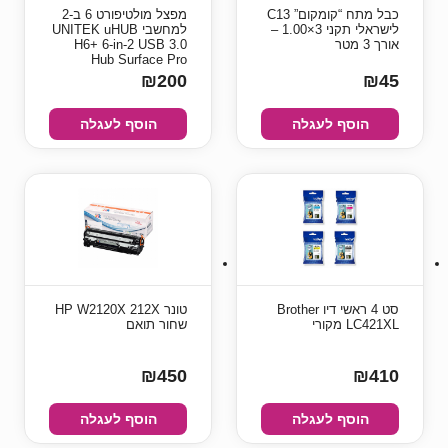
כבל מתח “קומקום” C13
מפצל מולטיפורט 6 ב-2
לישראלי תקני 3×1.00 –
למחשבי UNITEK uHUB
אורך 3 מטר
H6+ 6-in-2 USB 3.0
Hub Surface Pro
₪200
₪45
הוסף לעגלה
הוסף לעגלה
סט 4 ראשי דיו Brother
טונר HP W2120X 212X
LC421XL מקורי
שחור תואם
₪450
₪410
הוסף לעגלה
הוסף לעגלה