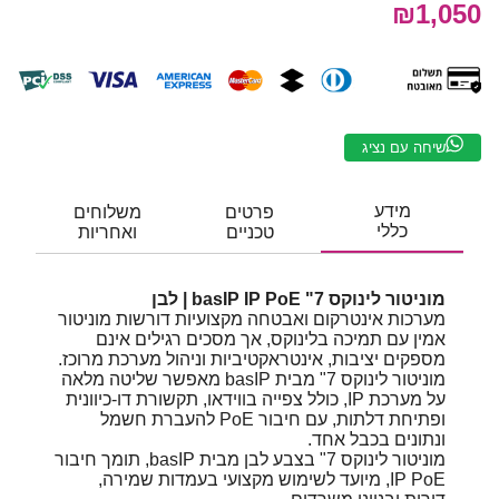
₪1,050
שיחה עם נציג
מידע
פרטים
משלוחים
כללי
טכניים
ואחריות
מוניטור לינוקס 7" ‎basIP IP PoE | לבן
מערכות אינטרקום ואבטחה מקצועיות דורשות מוניטור
אמין עם תמיכה בלינוקס, אך מסכים רגילים אינם
מספקים יציבות, אינטראקטיביות וניהול מערכת מרוכז.
מוניטור לינוקס 7" מבית ‎basIP מאפשר שליטה מלאה
על מערכת IP, כולל צפייה בווידאו, תקשורת דו-כיוונית
ופתיחת דלתות, עם חיבור PoE להעברת חשמל
ונתונים בכבל אחד.
מוניטור לינוקס ‎7" בצבע לבן מבית ‎basIP, תומך חיבור
IP PoE, מיועד לשימוש מקצועי בעמדות שמירה,