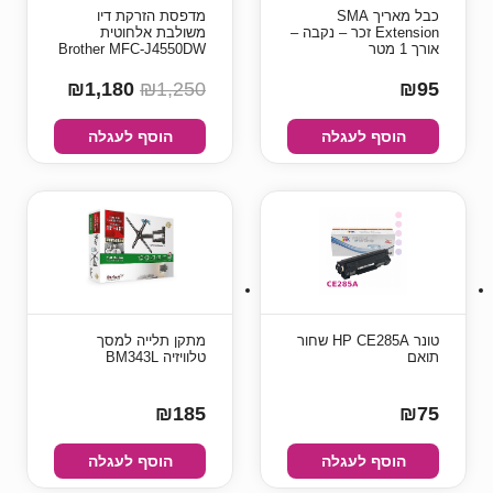
כבל מאריך SMA
מדפסת הזרקת דיו
Extension זכר – נקבה –
משולבת אלחוטית
אורך 1 מטר
Brother MFC-J4550DW
₪1,180
₪1,250
₪95
הוסף לעגלה
הוסף לעגלה
טונר HP CE285A שחור
מתקן תלייה למסך
תואם
טלוויזיה BM343L
₪185
₪75
הוסף לעגלה
הוסף לעגלה