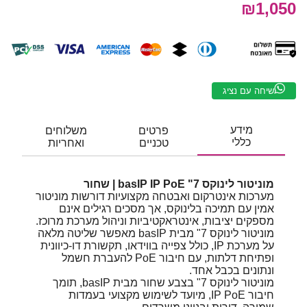
₪1,050
שיחה עם נציג
מידע
פרטים
משלוחים
כללי
טכניים
ואחריות
מוניטור לינוקס 7" ‎basIP IP PoE | שחור
מערכות אינטרקום ואבטחה מקצועיות דורשות מוניטור
אמין עם תמיכה בלינוקס, אך מסכים רגילים אינם
מספקים יציבות, אינטראקטיביות וניהול מערכת מרוכז.
מוניטור לינוקס 7" מבית ‎basIP מאפשר שליטה מלאה
על מערכת IP, כולל צפייה בווידאו, תקשורת דו-כיוונית
ופתיחת דלתות, עם חיבור PoE להעברת חשמל
ונתונים בכבל אחד.
מוניטור לינוקס ‎7" בצבע שחור מבית ‎basIP, תומך
חיבור IP PoE, מיועד לשימוש מקצועי בעמדות