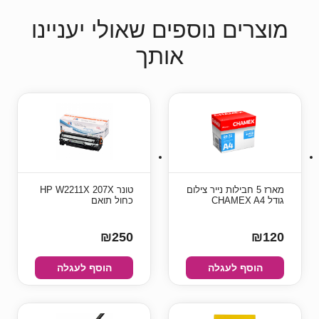
מוצרים נוספים שאולי יעניינו
אותך
מארז 5 חבילות נייר צילום
טונר HP W2211X 207X
גודל CHAMEX A4
כחול תואם
₪250
₪120
הוסף לעגלה
הוסף לעגלה