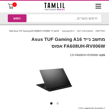
0
תמליל 2100
מחשבים וציוד היקפי
גיימינג Gaming
מחשב נייד Asus TUF Gaming A16 FA608UH-RV006W אסוס
מחשב נייד Asus TUF Gaming A16
FA608UH-RV006W אסוס
מקט:
CD-FA608UH-RV006W
* התמונות להמחשה בלבד