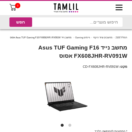
0
תמליל 2100
מחשבים וציוד היקפי
גיימינג Gaming
מחשב נייד Asus TUF Gaming F16 FX608JHR-RV091W אסוס
מחשב נייד Asus TUF Gaming F16
FX608JHR-RV091W אסוס
מקט:
CD-FX608JHR-RV091W
* התמונות להמחשה בלבד