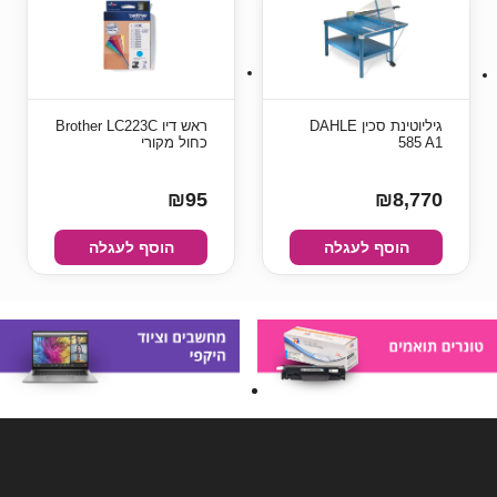
גיליוטינת סכין DAHLE
ראש דיו Brother LC223C
585 A1
כחול מקורי
₪95
₪8,770
הוסף לעגלה
הוסף לעגלה