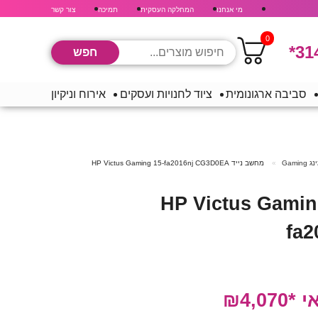
מי אנחנו
המחלקה העסקית
תמיכה
צור קשר
0
*31
סביבה ארגונומית
ציוד לחנויות ועסקים
אירוח וניקיון
Gaming
מחשב נייד HP Victus Gaming 15-fa2016nj CG3D0EA
יד HP Victus Gaming 15-
fa
₪4,0