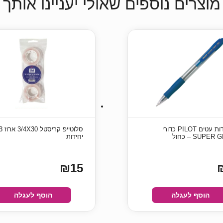
מוצרים נוספים שאולי יעניינו אותך
12 יחידות עטים PILOT כדורי
סלוטייפ קריסטל /4X30
SUPER – כחול
יחידות
₪15
הוסף לעגלה
הוסף לעגלה