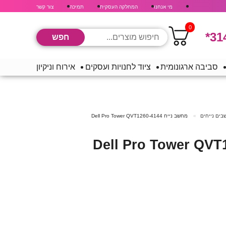
מי אנחנו
המחלקה העסקית
תמיכה
צור קשר
0
*31
סביבה ארגונומית
ציוד לחנויות ועסקים
אירוח וניקיון
ים נייחים
מחשב נייח Dell Pro Tower QVT1260-4144
יח Dell Pro Tower QVT1260-