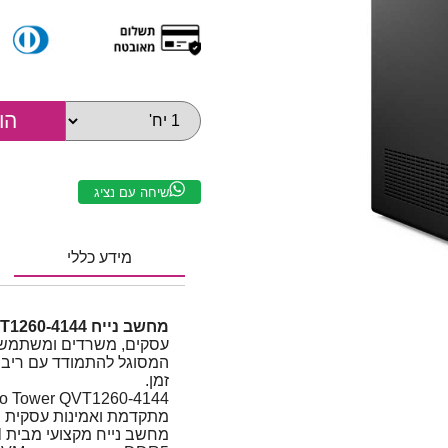
שיחה עם נציג
מידע כללי
מחשב נייח Dell Pro Tower QVT1260-4144
עסקים, משרדים ומשתמשים
המסוגל להתמודד עם ריבוי
זמן.
מתקדמת ואמינות עסקית במארז Tower קומפקטי ו