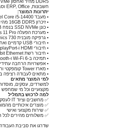
חשבונות, ERP, Office וסביבת עבודה עסקית מתקדמת.
יתרונות המוצר:
• מעבד Intel Core i5-14400 דור 14
• זיכרון 16GB DDR5 מהיר
• כונן SSD NVMe בנפח 512GB
• מערכת הפעלה Windows 11 Pro
• גרפיקה מובנית Intel UHD Graphics 730
• חיבורי USB קדמיים ואחוריים מגוונים כולל USB-C
• חיבורי HDMI ו-DisplayPort למסכים מרובים
• חיבור רשת Gigabit Ethernet
• תמיכה ב-Wi-Fi 6 ו-Bluetooth
• אפשרויות הרחבה עתידיו
• מארז Tower קומפקטי וחסכוני במקום
• מתאים לעבודה רציפה ב
למי המוצר מתאים
למשרדים, עסקים, מוסדות
מקצועיים וכל מי שמחפש מ
למה לרכוש בתמליל
✅ מחשבים וציוד IT לעסקים ולמשרדים
✅ מוצרים איכותיים מהמות
✅ שירות מקצועי ואישי
✅ משלוחים מהירים לכל ר
שדרגו את סביבת העבודה 