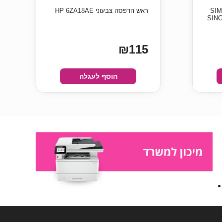
ריין SIMPLEX
‏ראש הדפסה צבעוני HP 6ZA18AE
SIN
₪115
הוסף לעגלה