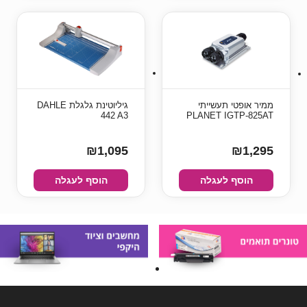
ממיר אופטי תעשייתי
גיליוטינת גלגלת DAHLE
442 A3
PLANET IGTP-825AT
₪1,095
₪1,295
הוסף לעגלה
הוסף לעגלה