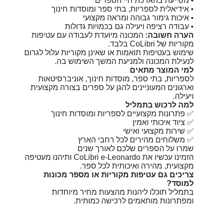
• מסייעת בהארכת חיי הספרים
• אידיאלית לספריות, בתי ספר ומוסדות חינוך
• איכות גימור גבוהה ומראה מקצועי
• עבודה רציפה ויעילה גם בכמויות גדולות
הערה חשובה:
המכונה מיועדת לעבודה עם עטיפות
מקוריות של CoLibri בלבד.
שימוש בעטיפות תואמות או שאינן מקוריות עלול לגרום
לנעילת המכונה ולמניעת המשך השימוש בה.
למי המוצר מתאים
לספריות, בתי ספר, מוסדות חינוך, אוניברסיטאות
וארגונים המעוניינים להגן על ספרים בצורה מקצועית
ויעילה.
למה לרכוש בתמליל
✅ פתרונות מקצועיים לספריות ומוסדות חינוך
✅ ציוד איכותי ואמין
✅ שירות מקצועי ואישי
✅ משלוחים מהירים לכל רחבי הארץ
שמרו על הספרים שלכם לאורך שנים
הזמינו עכשיו את CoLibri e-Leonardo ותיהנו מעטיפה
מקצועית, מהירה ואיכותית לכל ספר.
צריכים גם עטיפות מקוריות או מספר מכונות
למוסד?
בתמליל תוכלו ליהנות מהצעות מחיר מיוחדות
ומפתרונות מותאמים לרכישה כמותית.