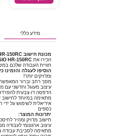
מידע כללי
מכונת חישוב CASIO HR-150RC – פתרון מקצועי לחישוב מהיר ונוח
הכירו את
IO HR-150RC
חוויית העבודה שלכם במש
הוסיפו לעגלה והזמינו כ
ומדויקים יותר!
מסך רחב וברור המאפשר צ
עיצוב מעוגל וחדשני עם מ
הדפסה דו-צבעית להפרדה בי
מתאימה במיוחד לחישוב שע
אידיאלית לשימוש על ידי ר
כספים
יתרונות המוצר:
חישוב מדויק ומהיר לחיסכו
עיצוב ארגונומי לעבודה ממ
מתאימה לסביבת עבודה מק