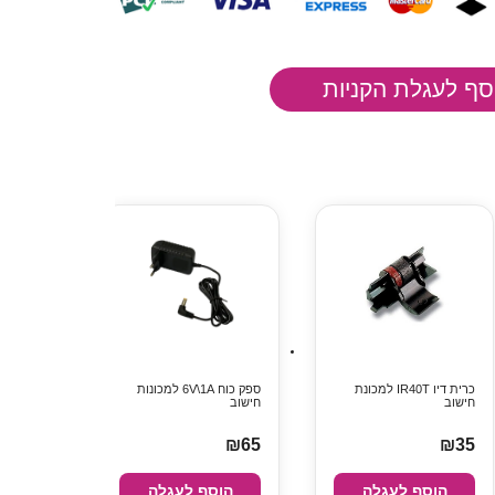
כרית דיו IR40T למכונת
ספק כוח 6V\1A למכונות
חישוב
חישוב
₪65
₪35
הוסף לעגלה
הוסף לעגלה