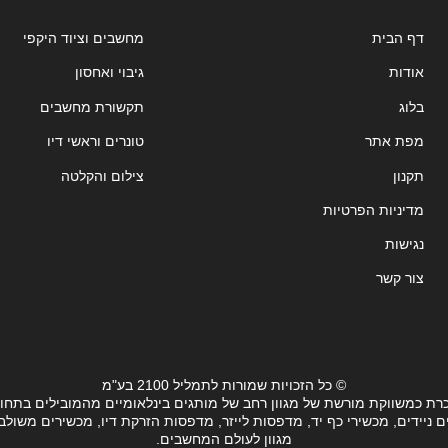
דף הבית
מחשבים וציוד היקפי
אודות
גיבוי ואחסון
בלוג
תקשורת מחשבים
מפת אתר
טונרים וראשי דיו
תקנון
צילום והקלטה
מדיניות הפרטיות
נגישות
צור קשר
© כל הזכויות שמורות לתמליל 2100 בע"מ
רת כמשווקת מורשת של מגוון רחב של מותגים בינלאומיים מהמובילים בתחו
ידים, מכשירי כף יד, מדפסות לייזר, מדפסות הזרקת דיו, מכשירים משולבים, 
מגוון לעולם המחשבים.