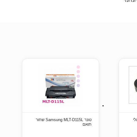
ומיומי
לישראלי
טונר Samsung MLT-D115L שחור
תואם