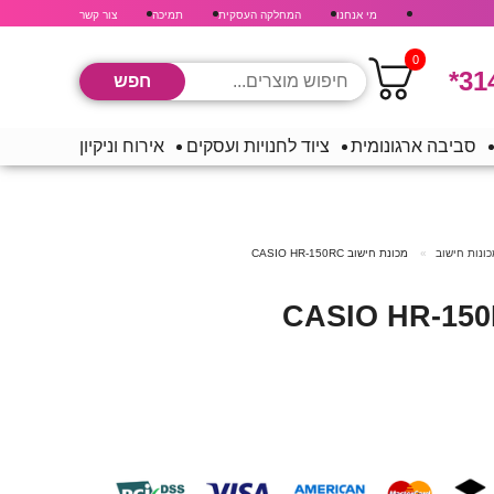
מי אנחנו
המחלקה העסקית
תמיכה
צור קשר
0
*31
סביבה ארגונומית
ציוד לחנויות ועסקים
אירוח וניקיון
ונות חישוב
מכונת חישוב CASIO HR-150RC