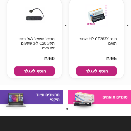
טונר HP CF283X שחור
מפצל חשמל לאל פסק
תואם
תקע C20 ל-3 שקעים
ישראליים
₪60
₪95
הוסף לעגלה
הוסף לעגלה