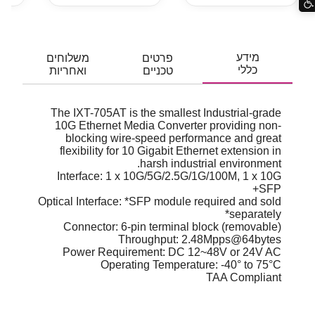
מידע
פרטים
משלוחים
כללי
טכניים
ואחריות
The IXT-705AT is the smallest Industrial-grade
10G Ethernet Media Converter providing non-
blocking wire-speed performance and great
flexibility for 10 Gigabit Ethernet extension in
harsh industrial environment.
Interface: 1 x 10G/5G/2.5G/1G/100M, 1 x 10G
SFP+
Optical Interface: *SFP module required and sold
separately*
Connector: 6-pin terminal block (removable)
Throughput: 2.48Mpps@64bytes
Power Requirement: DC 12~48V or 24V AC
Operating Temperature: -40° to 75°C
TAA Compliant