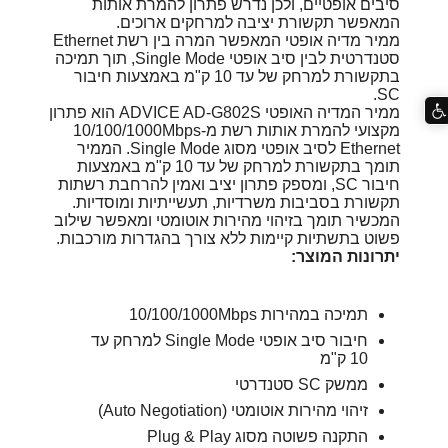
סיבים אופטיים, ולכן נדרש פתרון להמרת אותות
המאפשר תקשורת יציבה למרחקים ארוכים.
ממיר מדיה אופטי המאפשר המרה בין רשת Ethernet
סטנדרטית לבין סיב אופטי Single Mode, תוך תמיכה
בתקשורת למרחק של עד 10 ק"מ באמצעות חיבור
SC.
ממיר המדיה האופטי ADVICE AD-G802S הוא פתרון
מקצועי להמרת אותות רשת מ-10/100/1000Mbps
Ethernet לסיב אופטי מסוג Single Mode. הממיר
תומך בתקשורת למרחק של עד 10 ק"מ באמצעות
חיבור SC, ומספק פתרון יציב ואמין להרחבת רשתות
תקשורת בסביבות משרדיות, תעשייתיות ומוסדיות.
המכשיר תומך בזיהוי מהירות אוטומטי ומאפשר שילוב
פשוט בתשתיות קיימות ללא צורך בהגדרות מורכבות.
יתרונות המוצר:
תמיכה במהירות 10/100/1000Mbps
חיבור סיב אופטי Single Mode למרחק עד
10 ק"מ
ממשק SC סטנדרטי
זיהוי מהירות אוטומטי (Auto Negotiation)
התקנה פשוטה מסוג Plug & Play