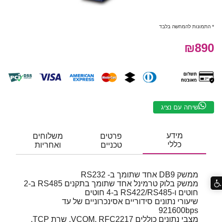
* התמונות להמחשה בלבד
₪890
שיחה עם נציג
מידע
פרטים
משלוחים
כללי
טכניים
ואחריות
ממשק DB9 אחד שתומך ב- RS232
ממשק בלוק טרמינל אחד שתומך בתקנים RS485 ב-2
חוטים ו-RS422/RS485 ב-4 חוטים
שיעורי נתונים סידוריים אסינכרוניים של עד
921600bps
מצבי נתונים כוללים VCOM, RFC2217, שרת TCP,