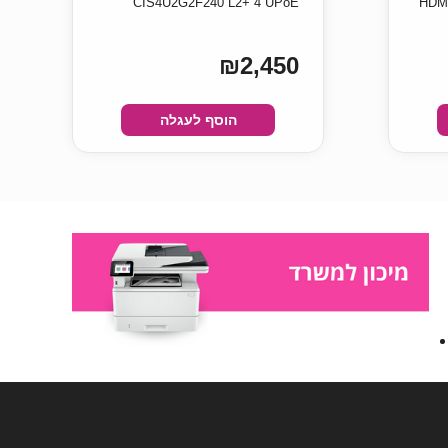
CIS4U2G2F240 L2+ 4 UPoE
HDMI
₪2,450
הוסף לעגלה