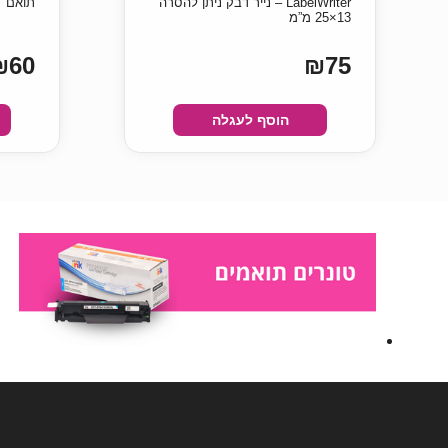
LabelWriter – נייר דבק ניתן להסרה
תואם
13×25 מ”מ
₪60
₪75
הוסף לעגלה