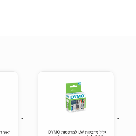
גליל מדבקות LW למדפסות DYMO