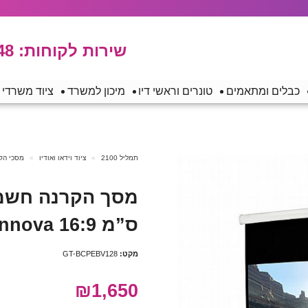
שירות לקוחות:
48
כבלים ומתאמים
טונרים וראשי דיו
מיכון למשרד
ציוד משרדי
תמליל 2100
ציוד וידאו ואודיו
מסכי הק
ס”מ 16:9 Innova
מקט:
GT-BCPEBV128
₪1,650