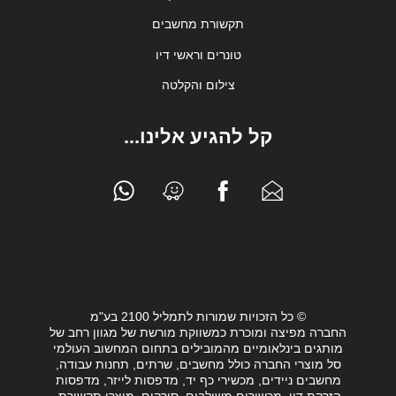
תקשורת מחשבים
טונרים וראשי דיו
צילום והקלטה
קל להגיע אלינו...
© כל הזכויות שמורות לתמליל 2100 בע"מ
החברה מפיצה ומוכרת כמשווקת מורשת של מגוון רחב של
מותגים בינלאומיים מהמובילים בתחום המחשוב העולמי
סל מוצרי החברה כולל מחשבים, שרתים, תחנות עבודה,
מחשבים ניידים, מכשירי כף יד, מדפסות לייזר, מדפסות
הזרקת דיו, מכשירים משולבים, סורקים, מוצרי תקשורת,