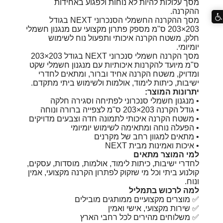
מסך עלולות להיות לא נוחות ולפגוע באחידות
ההקרנה.
מסך ההקרנה החשמלי הסנכרוני NEXT בגודל
203×203 ס"מ מספק פתרון מקצועי עם מנגנון חשמלי
חלק, משטח הקרנה איכותי ותפעול נוח לשימוש
יומיומי.
מסך הקרנה חשמלי סנכרוני NEXT בגודל 203×203
ס"מ מיועד להקרנות איכותיות עם מנגנון חשמלי שקט
ומדויק, משטח הקרנה אחיד וברור, ומתאים לחדרי
ישיבות, כיתות לימוד, אולמות ולשימוש ביתי מתקדם.
יתרונות המוצר:
• מנגנון חשמלי סנכרוני לפתיחה וסגירה חלקה
• גודל הקרנה 203×203 ס"מ לצפייה ברורה ונוחה
• משטח הקרנה איכותי לתמונה חדה וצבעים מדויקים
• הפעלה נוחה ומתאימה לשימוש יומיומי
• מתאים למגוון רחב של מקרנים
• איכות ואמינות מבית NEXT
למי המוצר מתאים
לחדרי ישיבות, כיתות לימוד, אולמות, מוסדות, עסקים,
קולנוע ביתי וכל מי שזקוק לפתרון הקרנה מקצועי, אמין
ונוח.
למה לרכוש בתמליל
✅ מוצרים מקצועיים ממותגים מובילים
✅ שירות מקצועי, אישי ואמין
✅ משלוחים מהירים לכל רחבי הארץ