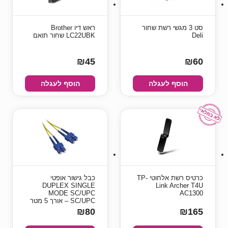
סט 3 מגשי רשת שחור
ראש דיו Brother
Deli
LC22UBK שחור תואם
₪45
₪60
הוסף לעגלה
הוסף לעגלה
כרטיס רשת אלחוטי TP-
כבל גישור אופטי
DUPLEX SINGLE
Link Archer T4U
MODE SC/UPC
AC1300
SC/UPC – אורך 5 מטר
₪80
₪165