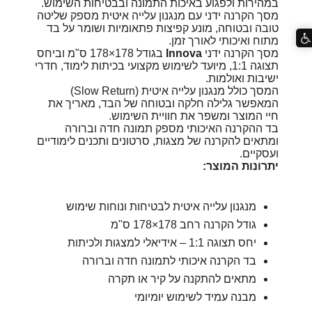
במהירות ולפגוע באיכות התמונה ובבטיחות השימוש.
מסך הקרנה ידני עם מנגנון עלייה איטית מספק שליטה
טובה ובטוחה, מונע קפיצות פתאומיות ושומר על בד
מתוח ואיכותי לאורך זמן.
מסך הקרנה ידני
Innova
בגודל 178×178 ס"מ וביחס
תצוגה 1:1, מיועד לשימוש מקצועי בכיתות לימוד, חדרי
ישיבות ואולמות.
המסך כולל מנגנון עלייה איטית (Slow Return)
המאפשר גלילה חלקה ובטוחה של הבד, מאריך את
חיי המוצר ומשפר את חוויית השימוש.
בד ההקרנה האיכותי מספק תמונה חדה וברורה
ומתאים להקרנה של מצגות, סרטונים ותכנים לימודיים
ועסקיים.
יתרונות המוצר:
מנגנון עלייה איטית לבטיחות ונוחות שימוש
גודל הקרנה רחב 178×178 ס"מ
יחס תצוגה 1:1 – אידיאלי למצגות ולכיתות
בד הקרנה איכותי לתמונה חדה וברורה
מתאים להתקנה על קיר או תקרה
מבנה עמיד לשימוש יומיומי