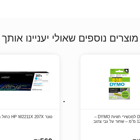
מוצרים נוספים שאולי יעניינו אותך
סרט D1 למכשירי תוויות DYMO –
טונר HP W2211X 207X כחול מקורי