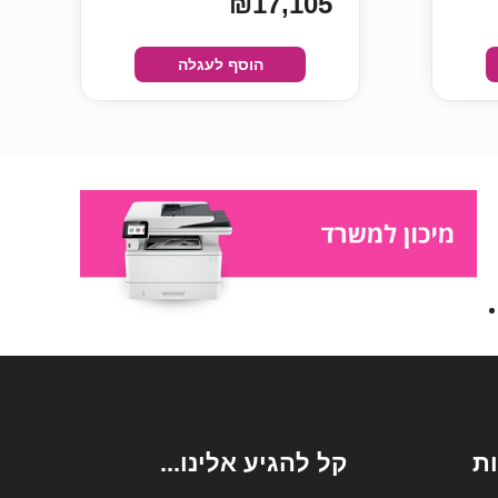
₪17,105
הוסף לעגלה
ת
קל להגיע אלינו...