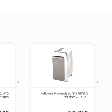
מגרסת נייר Fellowes Powershred
LX221 – צבע לבן
רוחב 12 מ”מ – שחור על גבי צהוב