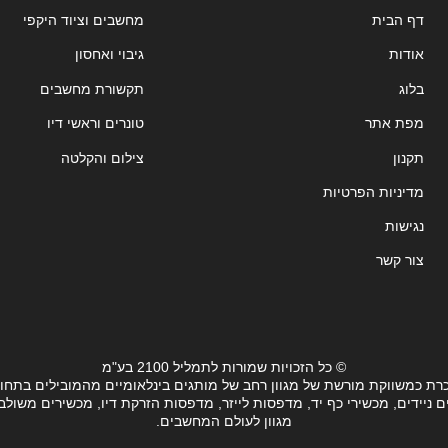
דף הבית
מחשבים וציוד היקפי
אודות
גיבוי ואחסון
בלוג
תקשורת מחשבים
מפת אתר
טונרים וראשי דיו
תקנון
צילום והקלטה
מדיניות הפרטיות
נגישות
צור קשר
© כל הזכויות שמורות לתמליל 2100 בע"מ
רת כמשווקת מורשת של מגוון רחב של מותגים בינלאומיים מהמובילים בתחו
ידים, מכשירי כף יד, מדפסות לייזר, מדפסות הזרקת דיו, מכשירים משולבים, 
מגוון לעולם המחשבים.