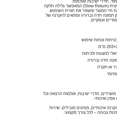
וד, חדרי ישיבות ואולמות.
המסך כולל מנגנון עלייה איטית (Slow Return) המאפשר גלילה חלקה
 חיי המוצר ומשפר את חוויית השימוש.
 תמונה חדה וברורה ומתאים להקרנה של
ודיים ועסקיים.
בטיחות ונוחות שימוש
ונה חדה וברורה
ר או תקרה
מיומי
 משרדים, חדרי ישיבות, אולמות הרצאה וכל
מין ואיכותי.
רנה איכותיים, מותגים מובילים, שירות
ינות גבוהה – לכל צורך מקצועי.