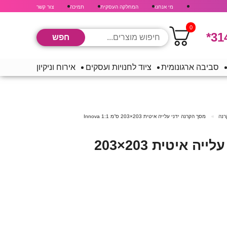
מי אנחנו
המחלקה העסקית
תמיכה
צור קשר
0
*31
סביבה ארגונומית
ציוד לחנויות ועסקים
אירוח וניקיון
רנה
מסך הקרנה ידני עלייה איטית 203×203 ס”מ 1:1 Innova
מסך הקרנה ידני עלייה איטית 203×203