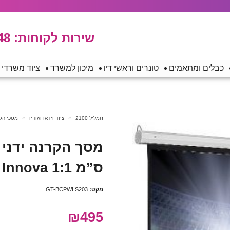
שירות לקוחות:
48
כבלים ומתאמים
טונרים וראשי דיו
מיכון למשרד
ציוד משרדי
תמליל 2100
ציוד וידאו ואודיו
מסכי הק
ס”מ 1:1 Innova
מקט:
GT-BCPWLS203
₪495