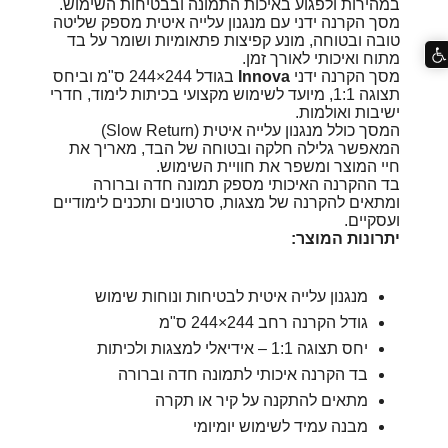
במהירות ולפגוע באיכות התמונה ובבטיחות השימוש.
מסך הקרנה ידני עם מנגנון עלייה איטית מספק שליטה
טובה ובטוחה, מונע קפיצות פתאומיות ושומר על בד
מתוח ואיכותי לאורך זמן.
מסך הקרנה ידני
Innova
בגודל 244×244 ס"מ וביחס
תצוגה 1:1, מיועד לשימוש מקצועי בכיתות לימוד, חדרי
ישיבות ואולמות.
המסך כולל מנגנון עלייה איטית (Slow Return)
המאפשר גלילה חלקה ובטוחה של הבד, מאריך את
חיי המוצר ומשפר את חוויית השימוש.
בד ההקרנה האיכותי מספק תמונה חדה וברורה
ומתאים להקרנה של מצגות, סרטונים ותכנים לימודיים
ועסקיים.
יתרונות המוצר:
מנגנון עלייה איטית לבטיחות ונוחות שימוש
גודל הקרנה רחב 244×244 ס"מ
יחס תצוגה 1:1 – אידיאלי למצגות ולכיתות
בד הקרנה איכותי לתמונה חדה וברורה
מתאים להתקנה על קיר או תקרה
מבנה עמיד לשימוש יומיומי