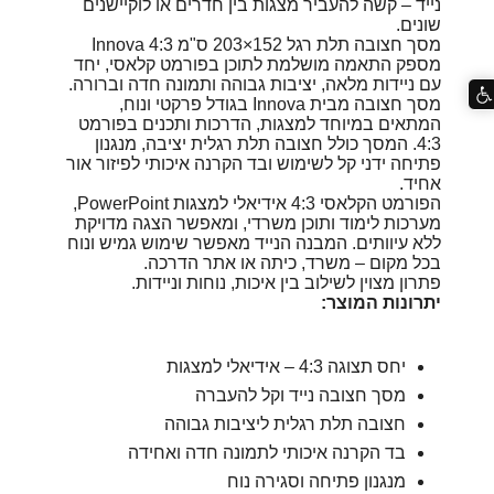
נייד – קשה להעביר מצגות בין חדרים או לוקיישנים
שונים.
מסך חצובה תלת רגל 152×203 ס"מ 4:3 Innova
מספק התאמה מושלמת לתוכן בפורמט קלאסי, יחד
עם ניידות מלאה, יציבות גבוהה ותמונה חדה וברורה.
מסך חצובה מבית Innova בגודל פרקטי ונוח,
המתאים במיוחד למצגות, הדרכות ותכנים בפורמט
4:3. המסך כולל חצובה תלת רגלית יציבה, מנגנון
פתיחה ידני קל לשימוש ובד הקרנה איכותי לפיזור אור
אחיד.
הפורמט הקלאסי 4:3 אידיאלי למצגות PowerPoint,
מערכות לימוד ותוכן משרדי, ומאפשר הצגה מדויקת
ללא עיוותים. המבנה הנייד מאפשר שימוש גמיש ונוח
בכל מקום – משרד, כיתה או אתר הדרכה.
פתרון מצוין לשילוב בין איכות, נוחות וניידות.
יתרונות המוצר:
יחס תצוגה 4:3 – אידיאלי למצגות
מסך חצובה נייד וקל להעברה
חצובה תלת רגלית ליציבות גבוהה
בד הקרנה איכותי לתמונה חדה ואחידה
מנגנון פתיחה וסגירה נוח