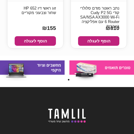
נתב ראוטר מודם סלולרי
זוג ראשי דיו HP 652
קודי Cudy P2 5G
שחור וצבעוני מקוריים
SA/NSA AX3000 Wi-Fi
6 Router עם אפליקציה
בעברית
₪155
₪810
הוסף לעגלה
הוסף לעגלה