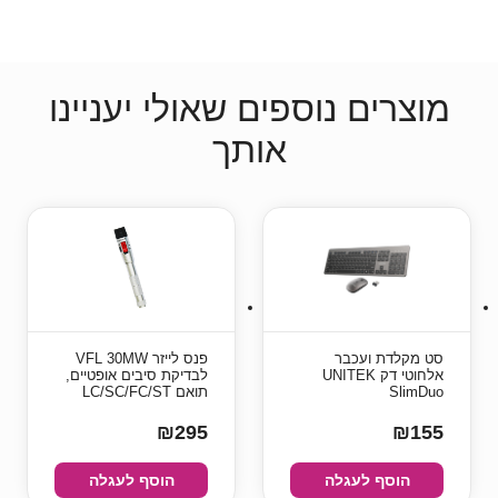
מוצרים נוספים שאולי יעניינו
אותך
סט מקלדת ועכבר
פנס לייזר VFL 30MW
אלחוטי דק UNITEK
לבדיקת סיבים אופטיים,
SlimDuo
תואם LC/SC/FC/ST
₪295
₪155
הוסף לעגלה
הוסף לעגלה