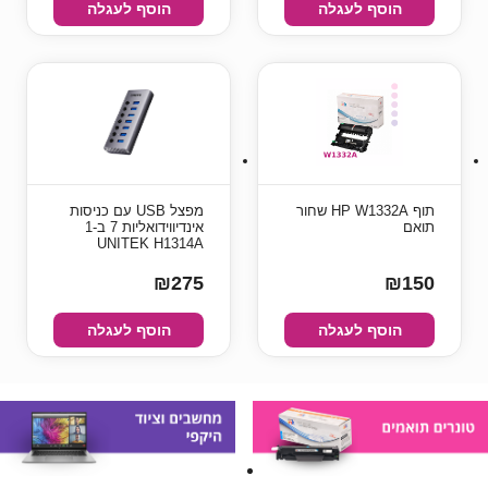
הוסף לעגלה
הוסף לעגלה
תוף ‏HP W1332A שחור
מפצל USB עם כניסות
תואם
אינדיווידואליות 7 ב-1
UNITEK H1314A
₪275
₪150
הוסף לעגלה
הוסף לעגלה