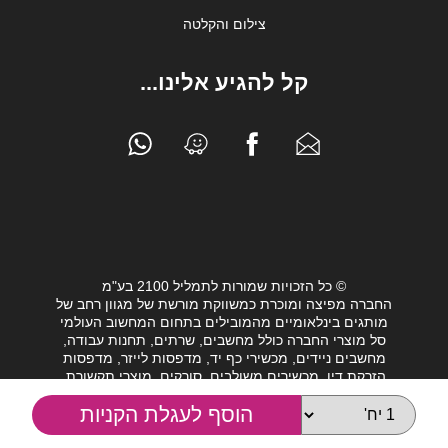
צילום והקלטה
קל להגיע אלינו...
© כל הזכויות שמורות לתמליל 2100 בע"מ
החברה מפיצה ומוכרת כמשווקת מורשת של מגוון רחב של
מותגים בינלאומיים מהמובילים בתחום המחשוב העולמי
סל מוצרי החברה כולל מחשבים, שרתים, תחנות עבודה,
מחשבים ניידים, מכשירי כף יד, מדפסות לייזר, מדפסות
הזרקת דיו, מכשירים משולבים, סורקים, מוצרי תקשורת,
חלקי מחשב, כונני גיבוי וציוד נלווה מגוון לעולם המחשבים.