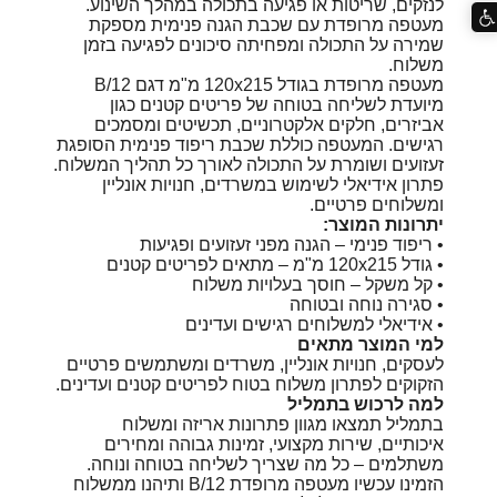
לנזקים, שריטות או פגיעה בתכולה במהלך השינוע.
מעטפה מרופדת עם שכבת הגנה פנימית מספקת
שמירה על התכולה ומפחיתה סיכונים לפגיעה בזמן
משלוח.
מעטפה מרופדת בגודל 120x215 מ"מ דגם B/12
מיועדת לשליחה בטוחה של פריטים קטנים כגון
אביזרים, חלקים אלקטרוניים, תכשיטים ומסמכים
רגישים. המעטפה כוללת שכבת ריפוד פנימית הסופגת
זעזועים ושומרת על התכולה לאורך כל תהליך המשלוח.
פתרון אידיאלי לשימוש במשרדים, חנויות אונליין
ומשלוחים פרטיים.
יתרונות המוצר:
• ריפוד פנימי – הגנה מפני זעזועים ופגיעות
• גודל 120x215 מ"מ – מתאים לפריטים קטנים
• קל משקל – חוסך בעלויות משלוח
• סגירה נוחה ובטוחה
• אידיאלי למשלוחים רגישים ועדינים
למי המוצר מתאים
לעסקים, חנויות אונליין, משרדים ומשתמשים פרטיים
הזקוקים לפתרון משלוח בטוח לפריטים קטנים ועדינים.
למה לרכוש בתמליל
בתמליל תמצאו מגוון פתרונות אריזה ומשלוח
איכותיים, שירות מקצועי, זמינות גבוהה ומחירים
משתלמים – כל מה שצריך לשליחה בטוחה ונוחה.
הזמינו עכשיו מעטפה מרופדת B/12 ותיהנו ממשלוח