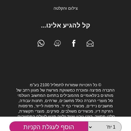
צילום והקלטה
קל להגיע אלינו...
© כל הזכויות שמורות לתמליל 2100 בע"מ
החברה מפיצה ומוכרת כמשווקת מורשת של מגוון רחב של
מותגים בינלאומיים מהמובילים בתחום המחשוב העולמי
סל מוצרי החברה כולל מחשבים, שרתים, תחנות עבודה,
מחשבים ניידים, מכשירי כף יד, מדפסות לייזר, מדפסות
הזרקת דיו, מכשירים משולבים, סורקים, מוצרי תקשורת,
חלקי מחשב, כונני גיבוי וציוד נלווה מגוון לעולם המחשבים.