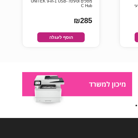
מסכים וטעינה UNITEK 9-in-1 USB-
C Hub
₪285
הוסף לעגלה