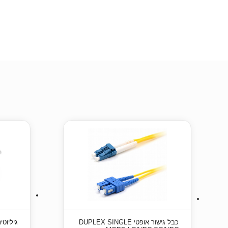
כבל גישור אופטי DUPLEX SINGLE
גיליוטינת סכי