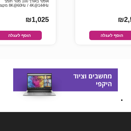
אופטי באורך 100 מטר תומך
8K@60Hz / 4K@144Hz מקצועי
₪1,025
₪2,
הוסף לעגלה
הוסף לעגלה