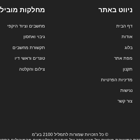
ניווט באתר
מחלקות מובילו
דף הבית
מחשבים וציוד היקפי
אודות
גיבוי ואחסון
בלוג
תקשורת מחשבים
מפת אתר
טונרים וראשי דיו
תקנון
צילום והקלטה
מדיניות הפרטיות
נגישות
צור קשר
© כל הזכויות שמורות לתמליל 2100 בע"מ
רת כמשווקת מורשת של מגוון רחב של מותגים בינלאומיים מהמובילים בתחו