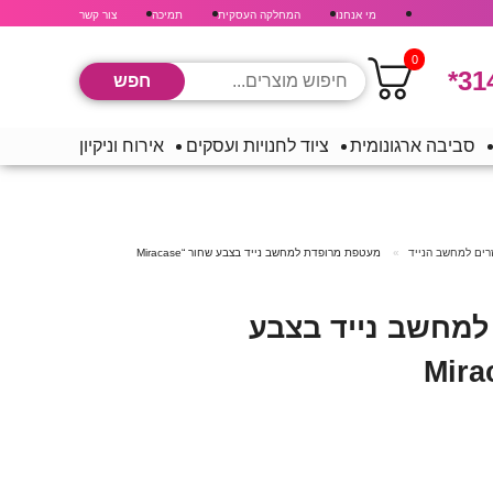
מי אנחנו
המחלקה העסקית
תמיכה
צור קשר
0
*31
סביבה ארגונומית
ציוד לחנויות ועסקים
אירוח וניקיון
רים למחשב הנייד
מעטפת מרופדת למחשב נייד בצבע שחור “Miracase
מחשב נייד בצבע