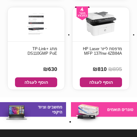
מדפסת ‏לייזר HP Laser
מתג +TP-Link
DS110GMP PoE
MFP 137fnw 4ZB84A
₪630
₪810
₪895
הוסף לעגלה
הוסף לעגלה