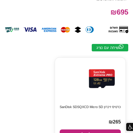
₪695
שיחה עם נציג
כרטיס זיכרון SanDisk SDSQXCD Micro SD
₪265