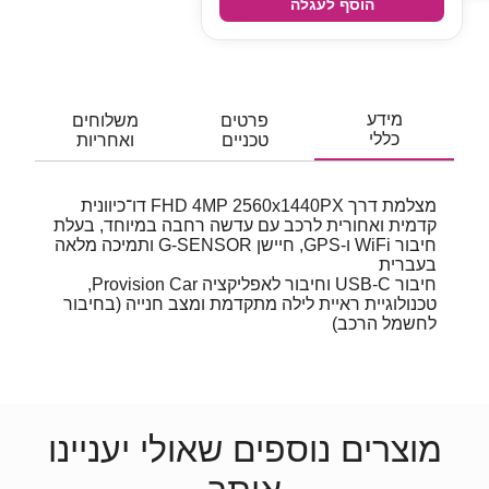
הוסף לעגלה
מידע
פרטים
משלוחים
כללי
טכניים
ואחריות
מצלמת דרך FHD 4MP 2560x1440PX דו־כיוונית
קדמית ואחורית לרכב עם עדשה רחבה במיוחד, בעלת
חיבור WiFi ו-GPS, חיישן G-SENSOR ותמיכה מלאה
בעברית
חיבור USB-C וחיבור לאפליקציה Provision Car,
טכנולוגיית ראיית לילה מתקדמת ומצב חנייה (בחיבור
לחשמל הרכב)
מוצרים נוספים שאולי יעניינו