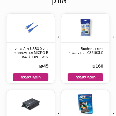
אותך
ראש דיו Brother
כבל USB3.0 מ-A זכר ל-
LC3219XLC כחול מקורי
MICRO B זכר מקצועי +
פריט – אורך 3 מטר
₪45
₪160
הוסף לעגלה
הוסף לעגלה