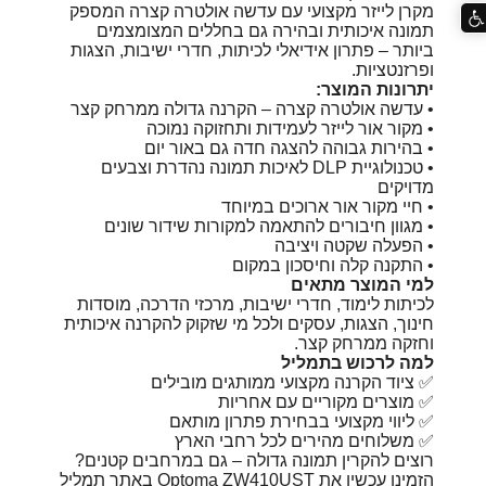
מקרן לייזר מקצועי עם עדשה אולטרה קצרה המספק
תמונה איכותית ובהירה גם בחללים המצומצמים
ביותר – פתרון אידיאלי לכיתות, חדרי ישיבות, הצגות
ופרזנטציות.
יתרונות המוצר:
• עדשה אולטרה קצרה – הקרנה גדולה ממרחק קצר
• מקור אור לייזר לעמידות ותחזוקה נמוכה
• בהירות גבוהה להצגה חדה גם באור יום
• טכנולוגיית DLP לאיכות תמונה נהדרת וצבעים
מדויקים
• חיי מקור אור ארוכים במיוחד
• מגוון חיבורים להתאמה למקורות שידור שונים
• הפעלה שקטה ויציבה
• התקנה קלה וחיסכון במקום
למי המוצר מתאים
לכיתות לימוד, חדרי ישיבות, מרכזי הדרכה, מוסדות
חינוך, הצגות, עסקים ולכל מי שזקוק להקרנה איכותית
וחזקה ממרחק קצר.
למה לרכוש בתמליל
✅ ציוד הקרנה מקצועי ממותגים מובילים
✅ מוצרים מקוריים עם אחריות
✅ ליווי מקצועי בבחירת פתרון מותאם
✅ משלוחים מהירים לכל רחבי הארץ
רוצים להקרין תמונה גדולה – גם במרחבים קטנים?
הזמינו עכשיו את Optoma ZW410UST באתר תמליל