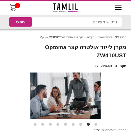
0
תמליל 2100
ציוד וידאו ואודיו
מקרנים
מקרן לייזר אולטרה קצר Optoma ZW410UST
מקרן לייזר אולטרה קצר Optoma
ZW410UST
מקט:
GT-ZW410UST
* התמונות להמחשה בלבד