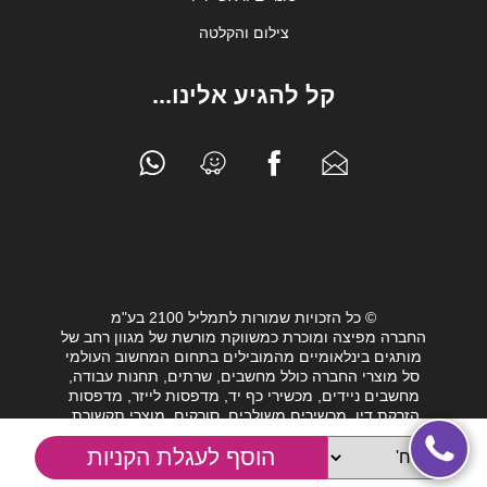
צילום והקלטה
קל להגיע אלינו...
© כל הזכויות שמורות לתמליל 2100 בע"מ
החברה מפיצה ומוכרת כמשווקת מורשת של מגוון רחב של
מותגים בינלאומיים מהמובילים בתחום המחשוב העולמי
סל מוצרי החברה כולל מחשבים, שרתים, תחנות עבודה,
מחשבים ניידים, מכשירי כף יד, מדפסות לייזר, מדפסות
הזרקת דיו, מכשירים משולבים, סורקים, מוצרי תקשורת,
חלקי מחשב, כונני גיבוי וציוד נלווה מגוון לעולם המחשבים.