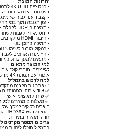
יתרונות המוצר:
• רזולוציית ‎4K UHD לתמונה חדה ומפורטת במיוחד
• עוצמת הארה גבוהה של ‎4000 ANSI Lumens
• קצב ריענון גבוה לגיימינג
• זמן תגובה נמוך במיוחד 
• תמיכה ב-HDR לקבלת צבעים חיים ועומק תמונה מרשים
• יחס ניגודיות גבוה לשחו
• חיבורי HDMI מתקדמים למגוון מכשירים
• תמיכה בתוכן 3D
• רמקול מובנה לשימוש נוח
• חיי מנורה ארוכים לעבו
• מתאים למסך גדול במיוחד
למי המוצר מתאים
לגיימרים, חובבי קולנוע 
איכותי עם תמונת ‎4K מרשימה ובהירות גבוהה.
למה לרכוש בתמליל
✅ פתרונות הקרנה מתקדמי
✅ ציוד איכותי מהמותגים ה
✅ שירות מקצועי ואישי
✅ משלוחים מהירים לכל ר
הופכים כל קיר למסך ענק באי
חדה ומהירה במיוחד.
צריכים מספר מקרנים לע
בתמליל תוכלו ליהנות ממ