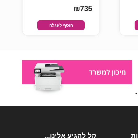
₪735
הוסף לעגלה
ת
קל להגיע אלינו...