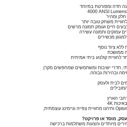
 חלק ומהיר
לחוויית משחק טובה יותר
רים עמוקים ותמונה עשירה
 ללא ציוד נוסף
דה ממושכת
 לחוויית קולנוע ביתי אמיתית
ביתי, חדרי ישיבות ומשתמשים שמחפשים מקרן
ם לבית ולעסק
מובילים
חבי הארץ
כות ‎4K
הזמינו עכשיו Optoma UHD38X ותיהנו מחוויית צפייה וגיימינג עוצמתית,
סק, מוסד או פרויקט?
חירים מיוחדים והצעות משתלמות ברכישה