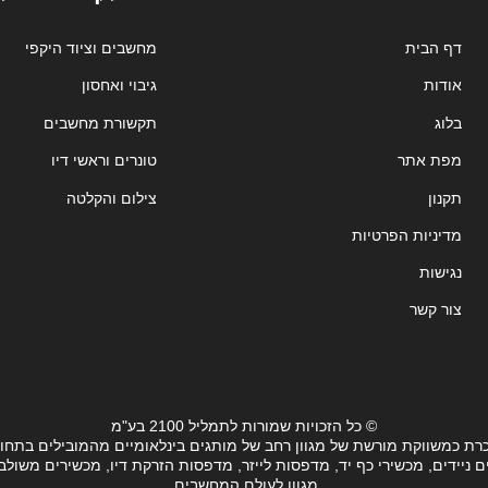
דף הבית
מחשבים וציוד היקפי
אודות
גיבוי ואחסון
בלוג
תקשורת מחשבים
מפת אתר
טונרים וראשי דיו
תקנון
צילום והקלטה
מדיניות הפרטיות
נגישות
צור קשר
© כל הזכויות שמורות לתמליל 2100 בע"מ
רת כמשווקת מורשת של מגוון רחב של מותגים בינלאומיים מהמובילים בתחו
ידים, מכשירי כף יד, מדפסות לייזר, מדפסות הזרקת דיו, מכשירים משולבים, 
מגוון לעולם המחשבים.