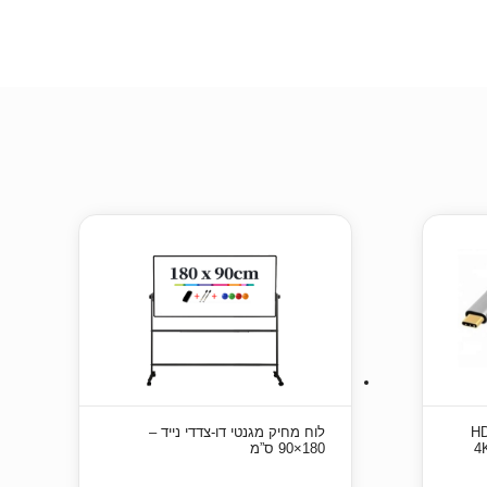
HD +
לוח מחיק מגנטי דו-צדדי נייד –
180×90 ס”מ