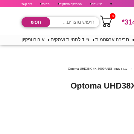
מי אנחנו
המחלקה העסקית
תמיכה
צור קשר
0
*31
סביבה ארגונומית
ציוד לחנויות ועסקים
אירוח וניקיון
מקרן מנורה Optoma UHD38X 4K 4000ANSI
נורה Optoma UHD38X 4K