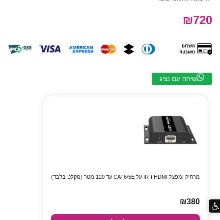
₪720
שיחה עם נציג
מרחיק ומפצל HDMI ו-IR על CAT6/5E עד 120 מטר (מקלט בלבד)
₪380