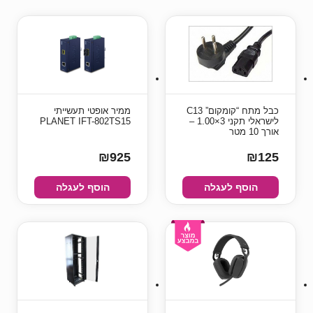
כבל מתח “קומקום” C13
ממיר אופטי תעשייתי
לישראלי תקני 3×1.00 –
PLANET IFT-802TS15
אורך 10 מטר
₪925
₪125
הוסף לעגלה
הוסף לעגלה